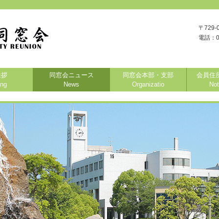
〒729-
電話：08
挨拶
同窓会ニュース
同窓会本部・支部
会員住
ing
News
Organizatio
Not